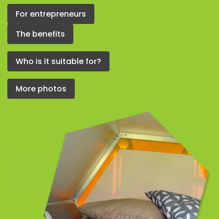
For entrepreneurs
The benefits
Who is it suitable for?
More photos