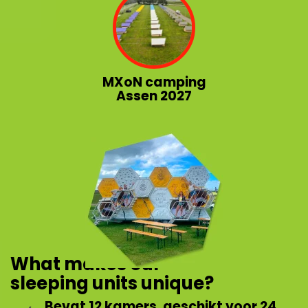
MXoN camping
Assen 2027
What makes our
sleeping units unique?
Bevat 12 kamers, geschikt voor 24