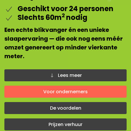
Geschikt voor 24 personen
2
Slechts 60m
nodig
Een echte blikvanger én een unieke
slaapervaring — die ook nog eens méér
omzet genereert op minder vierkante
meter.
Lees meer
Voor ondernemers
De voordelen
Prijzen verhuur