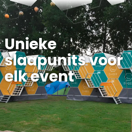
Unieke
slaapunits voor
elk event