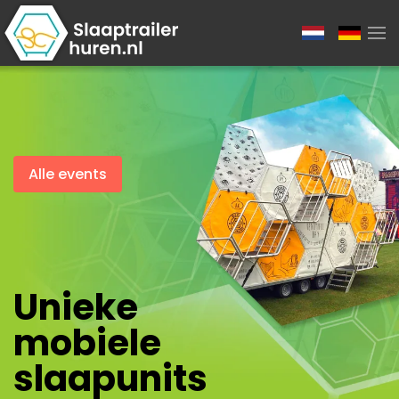
Alle events
Unieke
mobiele
slaapunits